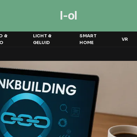
I-ol
O &
LICHT &
SMART
VR
EO
GELUID
HOME