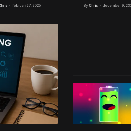
reld
zoekmachine
Chris
februari 27, 2025
By
Chris
december 9, 20
optimalisatie spe
ontsluierd