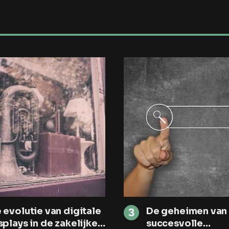
 evolutie van digitale
De geheimen van
splays in de zakelijke
succesvolle