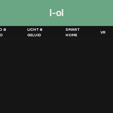
I-ol
O &
LICHT &
SMART
VR
EO
GELUID
HOME