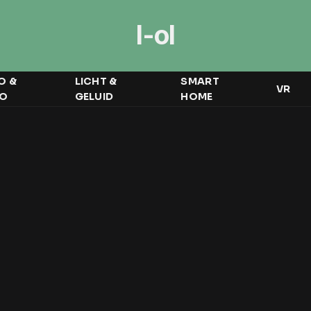
I-ol
O &
LICHT &
SMART
VR
EO
GELUID
HOME